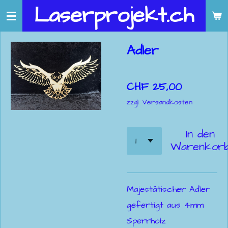
Laserprojekt.ch
Zum
Hauptinhalt
springen
Adler
CHF 25,00
zzgl. Versandkosten
In den
Warenkor
Majestätischer Adler
gefertigt aus 4mm
Sperrholz