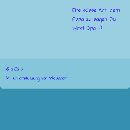
Eine süsse Art, dem
Papa zu sagen: Du
wirst Opa :-)
© 2023
Mit Unterstützung von
Webador