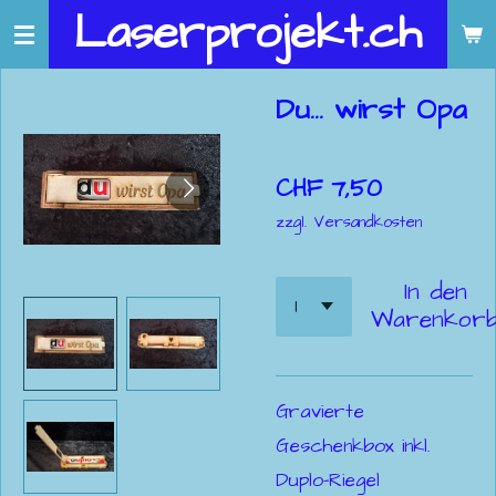
Laserprojekt.ch
Zum
Hauptinhalt
springen
Du... wirst Opa
CHF 7,50
zzgl. Versandkosten
In den
Warenkor
Gravierte
Geschenkbox inkl.
Duplo-Riegel