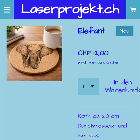
Laserprojekt.ch
Zum
Hauptinhalt
springen
Elefant
Neu
CHF 12,00
zzgl. Versandkosten
In den
Warenkor
Kork ca. 20 cm
Durchmessesr und
1cm dick.