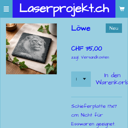
Laserprojekt.ch
Zum
Hauptinhalt
springen
Löwe
Neu
CHF 35,00
zzgl. Versandkosten
In den
Warenkor
Schieferplatte 17x17
cm. Nicht für
Esswaren geeignet.