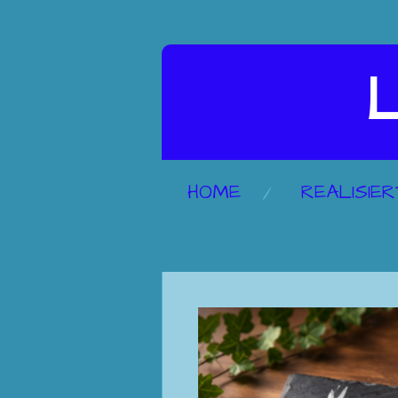
Zum
Hauptinhalt
L
springen
HOME
REALISIE