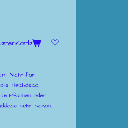
Warenkorb
 cm. Nicht für
olle Tischdeco,
sse Pfannen oder
anddeco sehr schön.