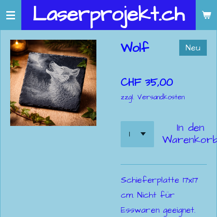
Laserprojekt.ch
Zum
Hauptinhalt
springen
Wolf
Neu
CHF 35,00
zzgl. Versandkosten
In den
Warenkor
Schieferplatte 17x17
cm. Nicht für
Esswaren geeignet.